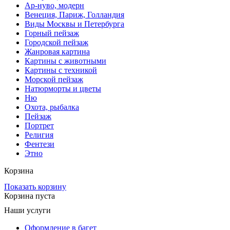
Ар-нуво, модерн
Венеция, Париж, Голландия
Виды Москвы и Петербурга
Горный пейзаж
Городской пейзаж
Жанровая картина
Картины с животными
Картины с техникой
Морской пейзаж
Натюрморты и цветы
Ню
Охота, рыбалка
Пейзаж
Портрет
Религия
Фентези
Этно
Корзина
Показать корзину
Корзина пуста
Наши услуги
Оформление в багет