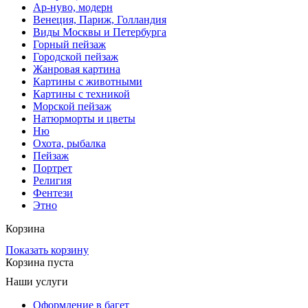
Ар-нуво, модерн
Венеция, Париж, Голландия
Виды Москвы и Петербурга
Горный пейзаж
Городской пейзаж
Жанровая картина
Картины с животными
Картины с техникой
Морской пейзаж
Натюрморты и цветы
Ню
Охота, рыбалка
Пейзаж
Портрет
Религия
Фентези
Этно
Корзина
Показать корзину
Корзина пуста
Наши услуги
Оформление в багет