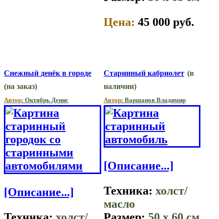
Цена:
45 000 руб.
Снежный денёк в городе
Старинный кабриолет
(в
(на заказ)
наличии)
Автор:
Октябрь Денис
Автор:
Вaршaнов Владимир
[Описание...]
Техника:
холст/
[Описание...]
масло
Техника:
холст/
Размер:
50 x 60 см