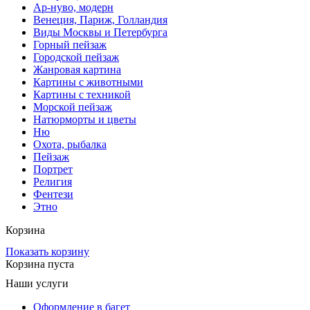
Ар-нуво, модерн
Венеция, Париж, Голландия
Виды Москвы и Петербурга
Горный пейзаж
Городской пейзаж
Жанровая картина
Картины с животными
Картины с техникой
Морской пейзаж
Натюрморты и цветы
Ню
Охота, рыбалка
Пейзаж
Портрет
Религия
Фентези
Этно
Корзина
Показать корзину
Корзина пуста
Наши услуги
Оформление в багет