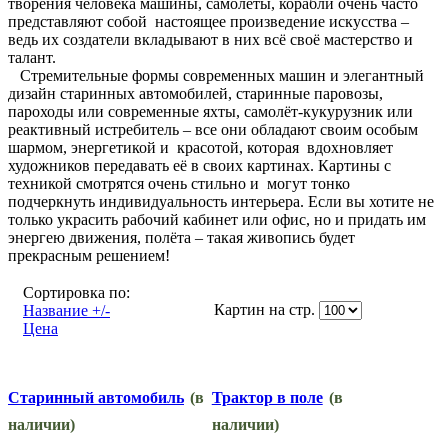
творения человека машины, самолёты, корабли очень часто
представляют собой настоящее произведение искусства –
ведь их создатели вкладывают в них всё своё мастерство и
талант.
Стремительные формы современных машин и элегантный
дизайн старинных автомобилей, старинные паровозы,
пароходы или современные яхты, самолёт-кукурузник или
реактивный истребитель – все они обладают своим особым
шармом, энергетикой и красотой, которая вдохновляет
художников передавать её в своих картинах. Картины с
техникой смотрятся очень стильно и могут тонко
подчеркнуть индивидуальность интерьера. Если вы хотите не
только украсить рабочий кабинет или офис, но и придать им
энергею движения, полёта – такая живопись будет
прекрасным решением!
Сортировка по:
Картин на стр.
Название +/-
Цена
Старинный автомобиль
(в
Трактор в поле
(в
наличии)
наличии)