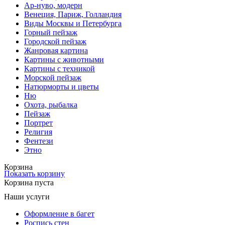
Ар-нуво, модерн
Венеция, Париж, Голландия
Виды Москвы и Петербурга
Горный пейзаж
Городской пейзаж
Жанровая картина
Картины с животными
Картины с техникой
Морской пейзаж
Натюрморты и цветы
Ню
Охота, рыбалка
Пейзаж
Портрет
Религия
Фентези
Этно
Корзина
Показать корзину
Корзина пуста
Наши услуги
Оформление в багет
Роспись стен