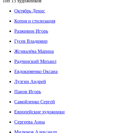
Топ 15 художников
Октябрь Денис
Копия и стилизация
Разживин Игорь
Гусев Владимир
Жгивалёва Марина
Радчинский Михаил
Евдокименко Оксана
Лузгин Андрей
Панов Игорь
Сaмoйленко Сергей
Европейские художники
Сергеева Анна
Милюков Александр