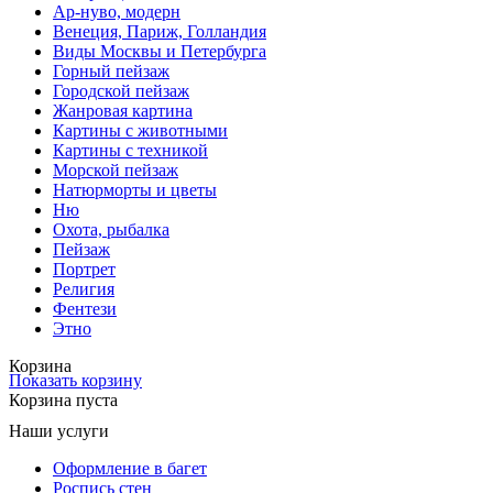
Ар-нуво, модерн
Венеция, Париж, Голландия
Виды Москвы и Петербурга
Горный пейзаж
Городской пейзаж
Жанровая картина
Картины с животными
Картины с техникой
Морской пейзаж
Натюрморты и цветы
Ню
Охота, рыбалка
Пейзаж
Портрет
Религия
Фентези
Этно
Корзина
Показать корзину
Корзина пуста
Наши услуги
Оформление в багет
Роспись стен