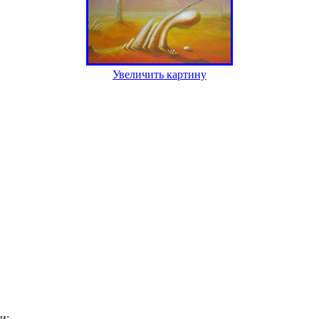
Увеличить картину
и: