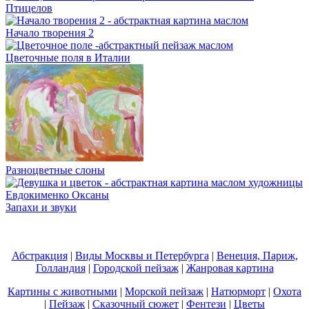
Птицелов
Начало творения 2
Цветочные поля в Италии
Разноцветные слоны
Запахи и звуки
Абстракция
|
Виды Москвы и Петербурга
|
Венеция, Париж,
Голландия
|
Городской пейзаж
|
Жанровая картина
Картины с животными
|
Морской пейзаж
|
Натюрморт
|
Охота
|
Пейзаж
|
Сказочный сюжет
|
Фентези
|
Цветы