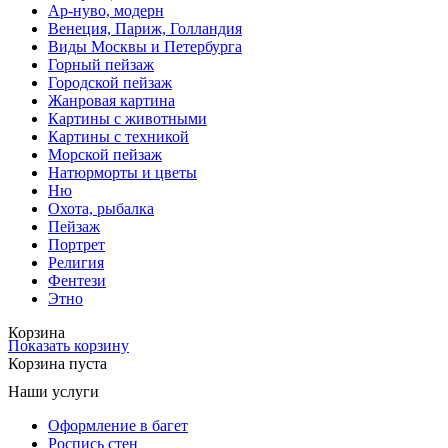
Ар-нуво, модерн
Венеция, Париж, Голландия
Виды Москвы и Петербурга
Горный пейзаж
Городской пейзаж
Жанровая картина
Картины с животными
Картины с техникой
Морской пейзаж
Натюрморты и цветы
Ню
Охота, рыбалка
Пейзаж
Портрет
Религия
Фентези
Этно
Корзина
Показать корзину
Корзина пуста
Наши услуги
Оформление в багет
Роспись стен