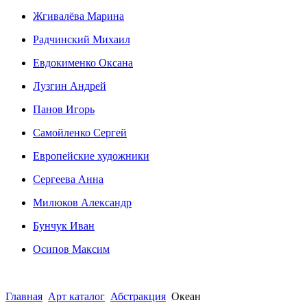
Жгивалёва Марина
Радчинский Михаил
Евдокименко Оксана
Лузгин Андрей
Панов Игорь
Сaмoйленко Сергей
Европейские художники
Сергеева Анна
Милюков Александр
Бунчук Иван
Осипoв Максим
Главная
Арт каталог
Абстракция
Океан