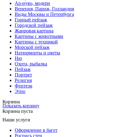
Ар-нуво, модерн
Венеция, Париж, Голландия
Виды Москвы и Петербурга
Горный пейзаж
Городской пейзаж
Жанровая картина
Картины с животными
Картины с техникой
Морской пейзаж
Натюрморты и цветы
Ню
Охота, рыбалка
Пейзаж
Портрет
Религия
Фентези
Этно
Корзина
Показать корзину
Корзина пуста
Наши услуги
Оформление в багет
Роспись стен