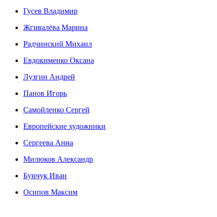
Гусев Владимир
Жгивалёва Марина
Радчинский Михаил
Евдокименко Оксана
Лузгин Андрей
Панов Игорь
Сaмoйленко Сергей
Европейские художники
Сергеева Анна
Милюков Александр
Бунчук Иван
Осипoв Максим