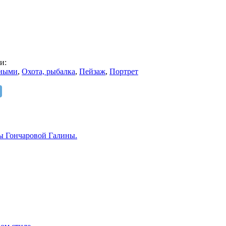
и:
тными
,
Охота, рыбалка
,
Пейзаж
,
Портрет