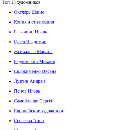
Топ 15 художников
Октябрь Денис
Копия и стилизация
Разживин Игорь
Гусев Владимир
Жгивалёва Марина
Радчинский Михаил
Евдокименко Оксана
Лузгин Андрей
Панов Игорь
Сaмoйленко Сергей
Европейские художники
Сергеева Анна