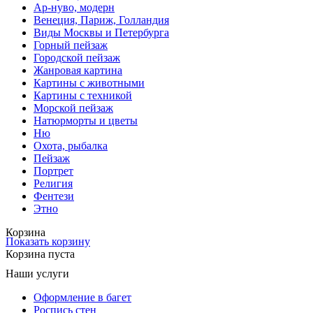
Ар-нуво, модерн
Венеция, Париж, Голландия
Виды Москвы и Петербурга
Горный пейзаж
Городской пейзаж
Жанровая картина
Картины с животными
Картины с техникой
Морской пейзаж
Натюрморты и цветы
Ню
Охота, рыбалка
Пейзаж
Портрет
Религия
Фентези
Этно
Корзина
Показать корзину
Корзина пуста
Наши услуги
Оформление в багет
Роспись стен