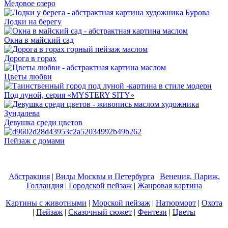
Медовое озеро
Лодки на берегу
Окна в майский сад
Дорога в горах
Цветы любви
Под луной, серия «MYSTERY SITY»
Девушка среди цветов
Пейзаж с домами
Абстракция
|
Виды Москвы и Петербурга
|
Венеция, Париж,
Голландия
|
Городской пейзаж
|
Жанровая картина
Картины с животными
|
Морской пейзаж
|
Натюрморт
|
Охота
|
Пейзаж
|
Сказочный сюжет
|
Фентези
|
Цветы