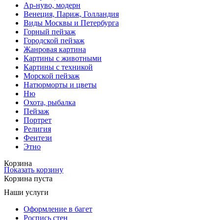
Ар-нуво, модерн
Венеция, Париж, Голландия
Виды Москвы и Петербурга
Горный пейзаж
Городской пейзаж
Жанровая картина
Картины с животными
Картины с техникой
Морской пейзаж
Натюрморты и цветы
Ню
Охота, рыбалка
Пейзаж
Портрет
Религия
Фентези
Этно
Корзина
Показать корзину
Корзина пуста
Наши услуги
Оформление в багет
Роспись стен