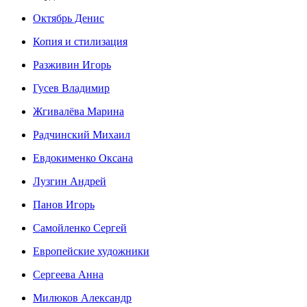
Октябрь Денис
Копия и стилизация
Разживин Игорь
Гусев Владимир
Жгивалёва Марина
Радчинский Михаил
Евдокименко Оксана
Лузгин Андрей
Панов Игорь
Сaмoйленко Сергей
Европейские художники
Сергеева Анна
Милюков Александр