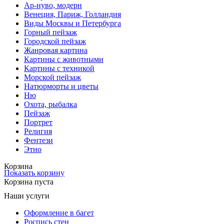
Ар-нуво, модерн
Венеция, Париж, Голландия
Виды Москвы и Петербурга
Горный пейзаж
Городской пейзаж
Жанровая картина
Картины с животными
Картины с техникой
Морской пейзаж
Натюрморты и цветы
Ню
Охота, рыбалка
Пейзаж
Портрет
Религия
Фентези
Этно
Корзина
Показать корзину
Корзина пуста
Наши услуги
Оформление в багет
Роспись стен