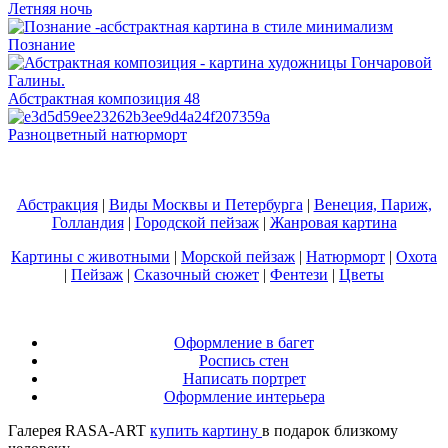
Летняя ночь
Познание
Абстрактная композиция 48
Разноцветный натюрморт
Абстракция
|
Виды Москвы и Петербурга
|
Венеция, Париж,
Голландия
|
Городской пейзаж
|
Жанровая картина
Картины с животными
|
Морской пейзаж
|
Натюрморт
|
Охота
|
Пейзаж
|
Сказочный сюжет
|
Фентези
|
Цветы
Оформление в багет
Роспись стен
Написать портрет
Оформление интерьера
Галерея RASA-ART
купить картину
в подарок близкому