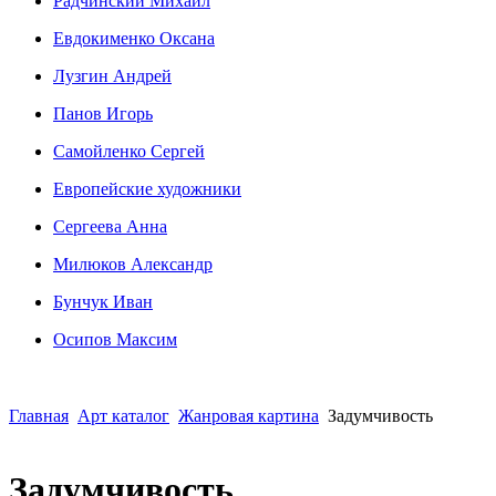
Радчинский Михаил
Евдокименко Оксана
Лузгин Андрей
Панов Игорь
Сaмoйленко Сергей
Европейские художники
Сергеева Анна
Милюков Александр
Бунчук Иван
Осипoв Максим
Главная
Арт каталог
Жанровая картина
Задумчивость
Задумчивость