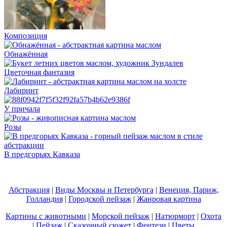
Композиция
Обнажённая
Цветочная фантазия
Лабиринт
У причала
Розы
В предгорьях Кавказа
Абстракция
|
Виды Москвы и Петербурга
|
Венеция, Париж,
Голландия
|
Городской пейзаж
|
Жанровая картина
Картины с животными
|
Морской пейзаж
|
Натюрморт
|
Охота
|
Пейзаж
|
Сказочный сюжет
|
Фентези
|
Цветы