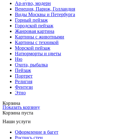
Ар-нуво, модерн
Венеция, Париж, Голландия
Виды Москвы и Петербурга
Горный пейзаж
Городской пейзаж
Жанровая картина
Картины с животными
Картины с техникой
Морской пейзаж
Натюрморты и цветы
Ню
Охота, рыбалка
Пейзаж
Портрет
Религия
Фентези
Этно
Корзина
Показать корзину
Корзина пуста
Наши услуги
Оформление в багет
Роспись стен