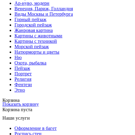
Ар-нуво, модерн
Венеция, Париж, Голландия
Виды Москвы и Петербурга
Горный пейзаж
Городской пейзаж
Жанровая картина
Картины с животными
Картины с техникой
Морской пейзаж
Натюрморты и цветы
Ню
Охота, рыбалка
Пейзаж
Портрет
Религия
Фентези
Этно
Корзина
Показать корзину
Корзина пуста
Наши услуги
Оформление в багет
Роспись стен