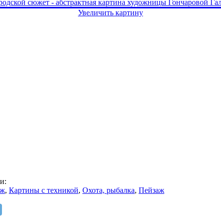
Увеличить картину
и:
аж
,
Картины с техникой
,
Охота, рыбалка
,
Пейзаж