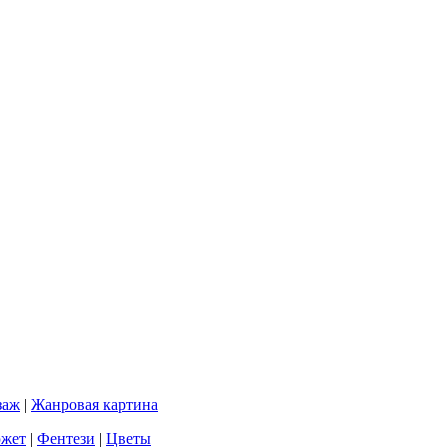
заж
|
Жанровая картина
южет
|
Фентези
|
Цветы