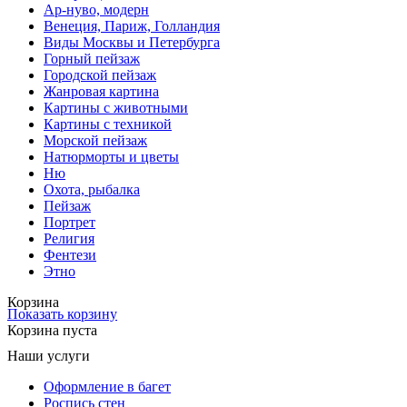
Ар-нуво, модерн
Венеция, Париж, Голландия
Виды Москвы и Петербурга
Горный пейзаж
Городской пейзаж
Жанровая картина
Картины с животными
Картины с техникой
Морской пейзаж
Натюрморты и цветы
Ню
Охота, рыбалка
Пейзаж
Портрет
Религия
Фентези
Этно
Корзина
Показать корзину
Корзина пуста
Наши услуги
Оформление в багет
Роспись стен