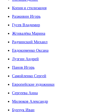
Копия и стилизация
Разживин Игорь
Гусев Владимир
Жгивалёва Марина
Радчинский Михаил
Евдокименко Оксана
Лузгин Андрей
Панов Игорь
Сaмoйленко Сергей
Европейские художники
Сергеева Анна
Милюков Александр
Бунчук Иван