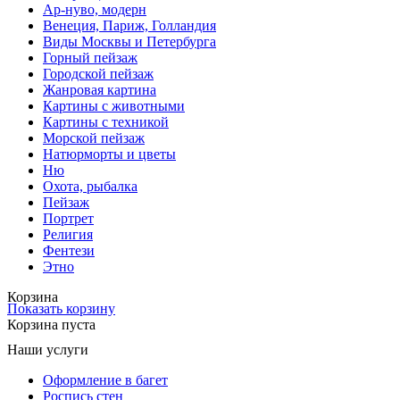
Ар-нуво, модерн
Венеция, Париж, Голландия
Виды Москвы и Петербурга
Горный пейзаж
Городской пейзаж
Жанровая картина
Картины с животными
Картины с техникой
Морской пейзаж
Натюрморты и цветы
Ню
Охота, рыбалка
Пейзаж
Портрет
Религия
Фентези
Этно
Корзина
Показать корзину
Корзина пуста
Наши услуги
Оформление в багет
Роспись стен