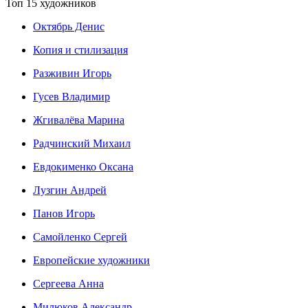
Топ 15 художников
Октябрь Денис
Копия и стилизация
Разживин Игорь
Гусев Владимир
Жгивалёва Марина
Радчинский Михаил
Евдокименко Оксана
Лузгин Андрей
Панов Игорь
Сaмoйленко Сергей
Европейские художники
Сергеева Анна
Милюков Александр