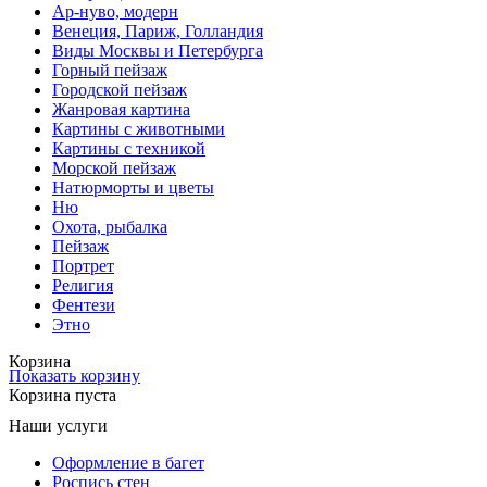
Ар-нуво, модерн
Венеция, Париж, Голландия
Виды Москвы и Петербурга
Горный пейзаж
Городской пейзаж
Жанровая картина
Картины с животными
Картины с техникой
Морской пейзаж
Натюрморты и цветы
Ню
Охота, рыбалка
Пейзаж
Портрет
Религия
Фентези
Этно
Корзина
Показать корзину
Корзина пуста
Наши услуги
Оформление в багет
Роспись стен