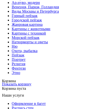
Ар-нуво, модерн
Венеция, Париж, Голландия
Виды Москвы и Петербурга
Горный пейзаж
Городской пейзаж
Жанровая картина
Картины с животными
Картины с техникой
Морской пейзаж
Натюрморты и цветы
Ню
Охота, рыбалка
Пейзаж
Портрет
Религия
Фентези
Этно
Корзина
Показать корзину
Корзина пуста
Наши услуги
Оформление в багет
Роспись стен