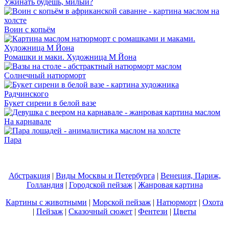
Ужинать будешь, милый?
Воин с копьём
Ромашки и маки. Художница М Йона
Солнечный натюрморт
Букет сирени в белой вазе
На карнавале
Пара
Абстракция
|
Виды Москвы и Петербурга
|
Венеция, Париж,
Голландия
|
Городской пейзаж
|
Жанровая картина
Картины с животными
|
Морской пейзаж
|
Натюрморт
|
Охота
|
Пейзаж
|
Сказочный сюжет
|
Фентези
|
Цветы