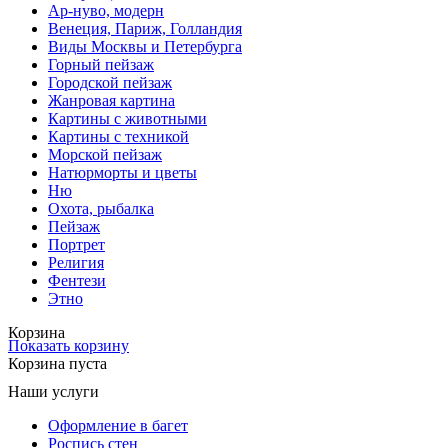
Ар-нуво, модерн
Венеция, Париж, Голландия
Виды Москвы и Петербурга
Горный пейзаж
Городской пейзаж
Жанровая картина
Картины с животными
Картины с техникой
Морской пейзаж
Натюрморты и цветы
Ню
Охота, рыбалка
Пейзаж
Портрет
Религия
Фентези
Этно
Корзина
Показать корзину
Корзина пуста
Наши услуги
Оформление в багет
Роспись стен