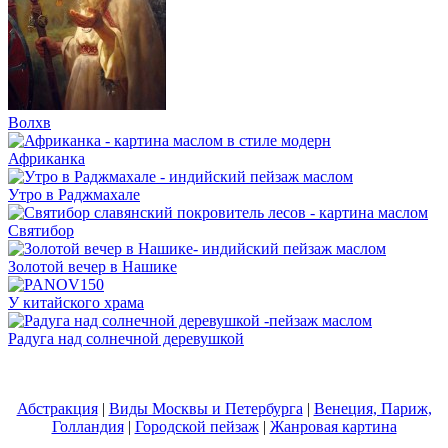
Волхв
Африканка
Утро в Раджмахале
Святибор
Золотой вечер в Нашике
У китайского храма
Радуга над солнечной деревушкой
Абстракция
|
Виды Москвы и Петербурга
|
Венеция, Париж,
Голландия
|
Городской пейзаж
|
Жанровая картина