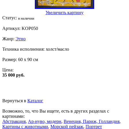
Увеличить картину
Статус:
в наличии
Артикул:
KOP050
Жанр:
Этно
Техника исполнения:
холст/масло
Размер:
60 x 90 см
Цена:
35 000 руб.
Вернуться в
Каталог
Возможно, то, что Вы ищете, есть в других разделах с
картинами:
Абстракция
,
Ар-нуво, модерн
,
Венеция, Париж, Голландия
,
Картины с животными
,
Морской пейзаж
,
Портрет