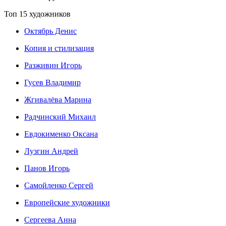
Топ 15 художников
Октябрь Денис
Копия и стилизация
Разживин Игорь
Гусев Владимир
Жгивалёва Марина
Радчинский Михаил
Евдокименко Оксана
Лузгин Андрей
Панов Игорь
Сaмoйленко Сергей
Европейские художники
Сергеева Анна