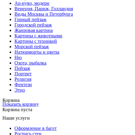
Ар-нуво, модерн
Венеция, Париж, Голландия
Виды Москвы и Петербурга
Горный пейзаж
Городской пейзаж
Жанровая картина
Картины с животными
Картины с техникой
Морской пейзаж
Натюрморты и цветы
Ню
Охота, рыбалка
Пейзаж
Портрет
Религия
Фентези
Этно
Корзина
Показать корзину
Корзина пуста
Наши услуги
Оформление в багет
Роспись стен