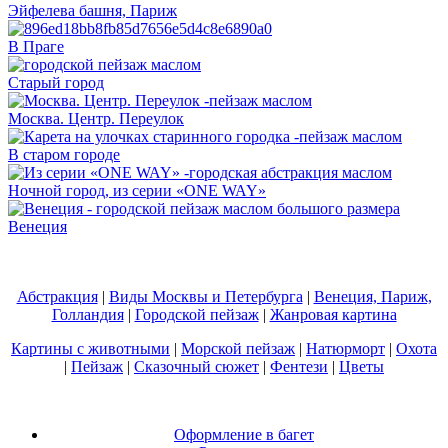
Эйфелева башня, Париж
В Праге
Старый город
Москва. Центр. Переулок
В старом городе
Ночной город, из серии «ONE WAY»
Венеция
Абстракция
|
Виды Москвы и Петербурга
|
Венеция, Париж,
Голландия
|
Городской пейзаж
|
Жанровая картина
Картины с животными
|
Морской пейзаж
|
Натюрморт
|
Охота
|
Пейзаж
|
Сказочный сюжет
|
Фентези
|
Цветы
Оформление в багет