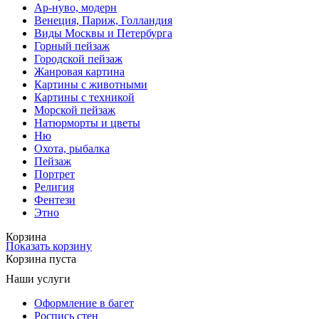
Ар-нуво, модерн
Венеция, Париж, Голландия
Виды Москвы и Петербурга
Горный пейзаж
Городской пейзаж
Жанровая картина
Картины с животными
Картины с техникой
Морской пейзаж
Натюрморты и цветы
Ню
Охота, рыбалка
Пейзаж
Портрет
Религия
Фентези
Этно
Корзина
Показать корзину
Корзина пуста
Наши услуги
Оформление в багет
Роспись стен