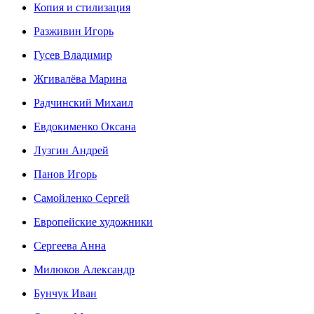
Копия и стилизация
Разживин Игорь
Гусев Владимир
Жгивалёва Марина
Радчинский Михаил
Евдокименко Оксана
Лузгин Андрей
Панов Игорь
Сaмoйленко Сергей
Европейские художники
Сергеева Анна
Милюков Александр
Бунчук Иван