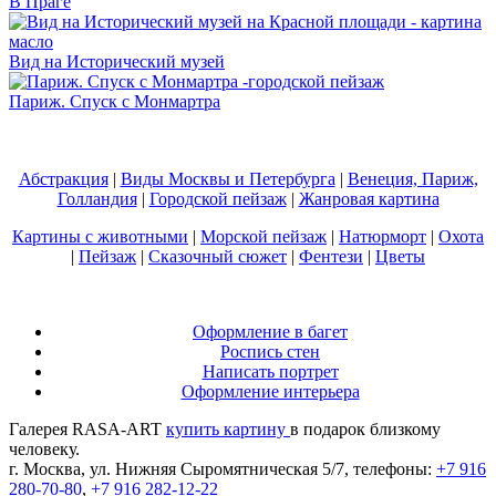
В Праге
Вид на Исторический музей
Париж. Спуск с Монмартра
Абстракция
|
Виды Москвы и Петербурга
|
Венеция, Париж,
Голландия
|
Городской пейзаж
|
Жанровая картина
Картины с животными
|
Морской пейзаж
|
Натюрморт
|
Охота
|
Пейзаж
|
Сказочный сюжет
|
Фентези
|
Цветы
Оформление в багет
Роспись стен
Написать портрет
Оформление интерьера
Галерея RASA-ART
купить картину
в подарок близкому
человеку.
г. Москва, ул. Нижняя Сыромятническая 5/7, телефоны:
+7 916
280-70-80
,
+7 916 282-12-22