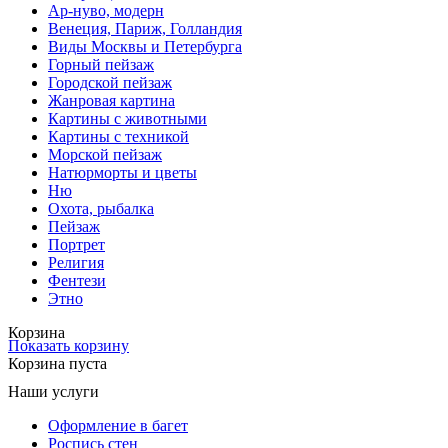
Ар-нуво, модерн
Венеция, Париж, Голландия
Виды Москвы и Петербурга
Горный пейзаж
Городской пейзаж
Жанровая картина
Картины с животными
Картины с техникой
Морской пейзаж
Натюрморты и цветы
Ню
Охота, рыбалка
Пейзаж
Портрет
Религия
Фентези
Этно
Корзина
Показать корзину
Корзина пуста
Наши услуги
Оформление в багет
Роспись стен