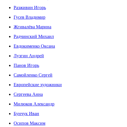
Разживин Игорь
Гусев Владимир
Жгивалёва Марина
Радчинский Михаил
Евдокименко Оксана
Лузгин Андрей
Панов Игорь
Сaмoйленко Сергей
Европейские художники
Сергеева Анна
Милюков Александр
Бунчук Иван
Осипoв Максим