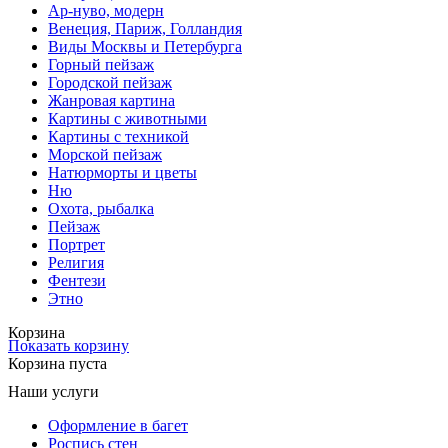
Ар-нуво, модерн
Венеция, Париж, Голландия
Виды Москвы и Петербурга
Горный пейзаж
Городской пейзаж
Жанровая картина
Картины с животными
Картины с техникой
Морской пейзаж
Натюрморты и цветы
Ню
Охота, рыбалка
Пейзаж
Портрет
Религия
Фентези
Этно
Корзина
Показать корзину
Корзина пуста
Наши услуги
Оформление в багет
Роспись стен