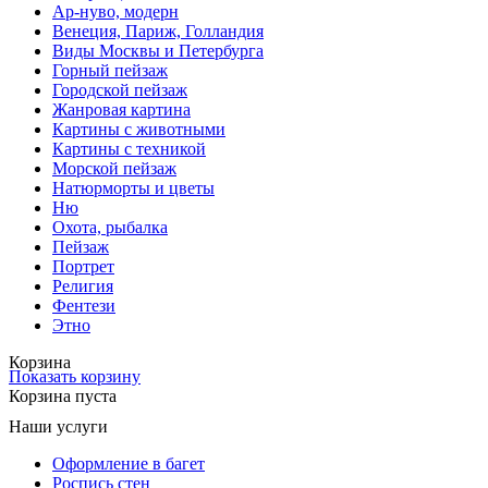
Ар-нуво, модерн
Венеция, Париж, Голландия
Виды Москвы и Петербурга
Горный пейзаж
Городской пейзаж
Жанровая картина
Картины с животными
Картины с техникой
Морской пейзаж
Натюрморты и цветы
Ню
Охота, рыбалка
Пейзаж
Портрет
Религия
Фентези
Этно
Корзина
Показать корзину
Корзина пуста
Наши услуги
Оформление в багет
Роспись стен