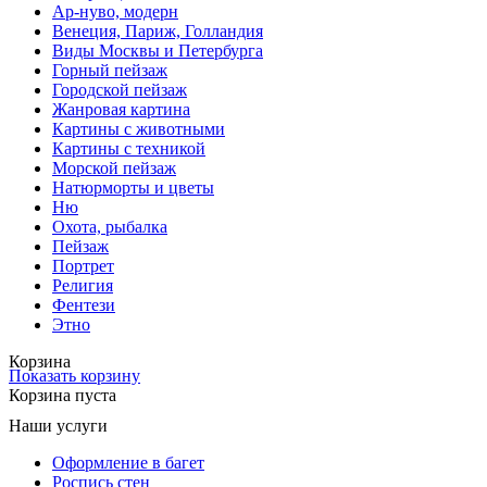
Ар-нуво, модерн
Венеция, Париж, Голландия
Виды Москвы и Петербурга
Горный пейзаж
Городской пейзаж
Жанровая картина
Картины с животными
Картины с техникой
Морской пейзаж
Натюрморты и цветы
Ню
Охота, рыбалка
Пейзаж
Портрет
Религия
Фентези
Этно
Корзина
Показать корзину
Корзина пуста
Наши услуги
Оформление в багет
Роспись стен