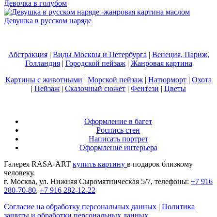
Девочка в голубом
Девушка в русском наряде
Абстракция
|
Виды Москвы и Петербурга
|
Венеция, Париж,
Голландия
|
Городской пейзаж
|
Жанровая картина
Картины с животными
|
Морской пейзаж
|
Натюрморт
|
Охота
|
Пейзаж
|
Сказочный сюжет
|
Фентези
|
Цветы
Оформление в багет
Роспись стен
Написать портрет
Оформление интерьера
Галерея RASA-ART
купить картину
в подарок близкому
человеку.
г. Москва, ул. Нижняя Сыромятническая 5/7, телефоны:
+7 916
280-70-80
,
+7 916 282-12-22
Согласие на обработку персональных данных
|
Политика
защиты и обработки персональных данных