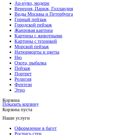
Ар-нуво, модерн
Венеция, Париж, Голландия
Виды Москвы и Петербурга
Горный пейзаж
Городской пейзаж
Жанровая картина
Картины с животными
Картины с техникой
Морской пейзаж
Натюрморты и цветы
Ню
Охота, рыбалка
Пейзаж
Портрет
Религия
Фентези
Этно
Корзина
Показать корзину
Корзина пуста
Наши услуги
Оформление в багет
Роспись стен