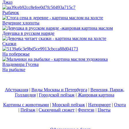
Джаз
Рыбачок
Вечерние хлопоты
Девушка в русском наряде
Сказки
На побережье
На рыбалке
Абстракция
|
Виды Москвы и Петербурга
|
Венеция, Париж,
Голландия
|
Городской пейзаж
|
Жанровая картина
Картины с животными
|
Морской пейзаж
|
Натюрморт
|
Охота
|
Пейзаж
|
Сказочный сюжет
|
Фентези
|
Цветы