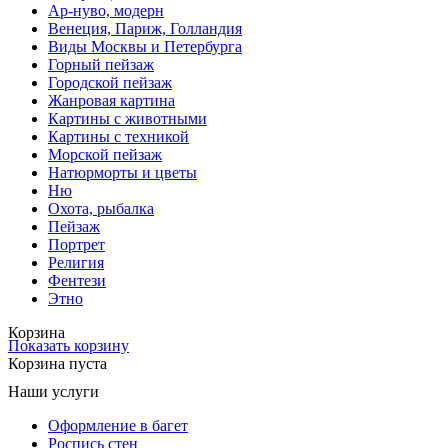
Ар-нуво, модерн
Венеция, Париж, Голландия
Виды Москвы и Петербурга
Горный пейзаж
Городской пейзаж
Жанровая картина
Картины с животными
Картины с техникой
Морской пейзаж
Натюрморты и цветы
Ню
Охота, рыбалка
Пейзаж
Портрет
Религия
Фентези
Этно
Корзина
Показать корзину
Корзина пуста
Наши услуги
Оформление в багет
Роспись стен