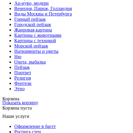
Ар-нуво, модерн
Венеция, Париж, Голландия
Виды Москвы и Петербурга
Горный пейзаж
Городской пейзаж
Жанровая картина
Картины с животными
Картины с техникой
Морской пейзаж
Натюрморты и цветы
Ню
Охота, рыбалка
Пейзаж
Портрет
Религия
Фентези
Этно
Корзина
Показать корзину
Корзина пуста
Наши услуги
Оформление в багет
Роспись стен