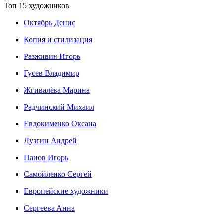
Топ 15 художников
Октябрь Денис
Копия и стилизация
Разживин Игорь
Гусев Владимир
Жгивалёва Марина
Радчинский Михаил
Евдокименко Оксана
Лузгин Андрей
Панов Игорь
Сaмoйленко Сергей
Европейские художники
Сергеева Анна