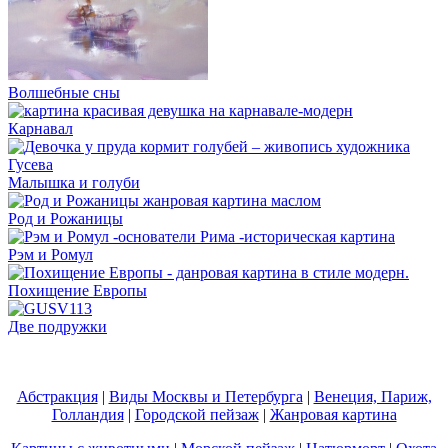
Волшебные сны
Карнавал
Малышка и голуби
Род и Рожаницы
Рэм и Ромул
Похищение Европы
Две подружки
Абстракция
|
Виды Москвы и Петербурга
|
Венеция, Париж,
Голландия
|
Городской пейзаж
|
Жанровая картина