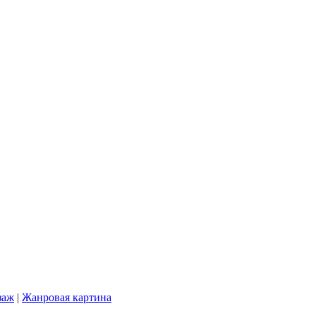
заж
|
Жанровая картина