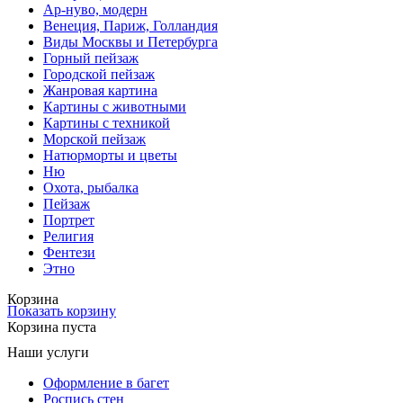
Ар-нуво, модерн
Венеция, Париж, Голландия
Виды Москвы и Петербурга
Горный пейзаж
Городской пейзаж
Жанровая картина
Картины с животными
Картины с техникой
Морской пейзаж
Натюрморты и цветы
Ню
Охота, рыбалка
Пейзаж
Портрет
Религия
Фентези
Этно
Корзина
Показать корзину
Корзина пуста
Наши услуги
Оформление в багет
Роспись стен