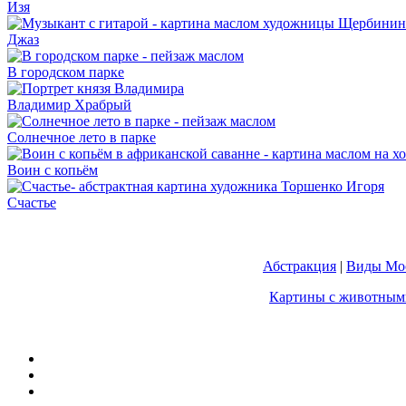
Изя
Джаз
В городском парке
Владимир Храбрый
Солнечное лето в парке
Воин с копьём
Счастье
Абстракция
|
Виды Мос
Картины с животным