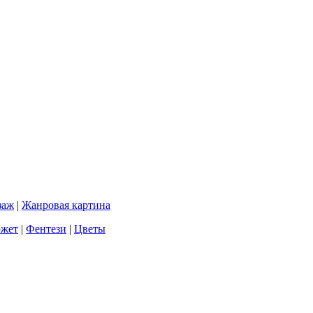
заж
|
Жанровая картина
южет
|
Фентези
|
Цветы