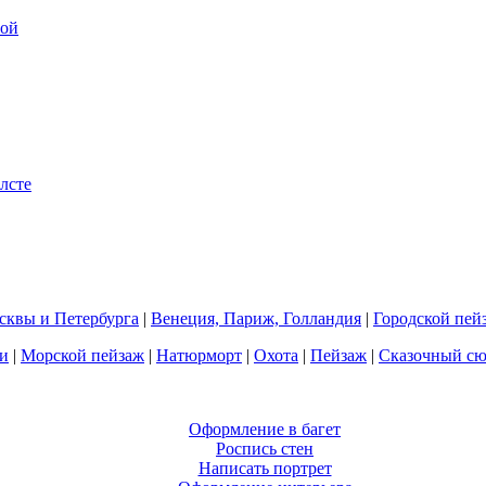
квы и Петербурга
|
Венеция, Париж, Голландия
|
Городской пей
и
|
Морской пейзаж
|
Натюрморт
|
Охота
|
Пейзаж
|
Сказочный с
Оформление в багет
Роспись стен
Написать портрет