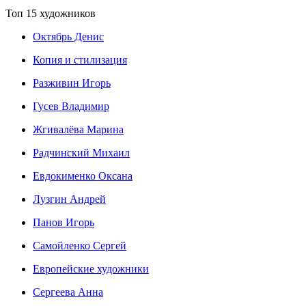
Топ 15 художников
Октябрь Денис
Копия и стилизация
Разживин Игорь
Гусев Владимир
Жгивалёва Марина
Радчинский Михаил
Евдокименко Оксана
Лузгин Андрей
Панов Игорь
Сaмoйленко Сергей
Европейские художники
Сергеева Анна