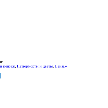
и:
й пейзаж
,
Натюрморты и цветы
,
Пейзаж