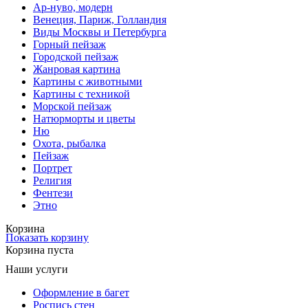
Ар-нуво, модерн
Венеция, Париж, Голландия
Виды Москвы и Петербурга
Горный пейзаж
Городской пейзаж
Жанровая картина
Картины с животными
Картины с техникой
Морской пейзаж
Натюрморты и цветы
Ню
Охота, рыбалка
Пейзаж
Портрет
Религия
Фентези
Этно
Корзина
Показать корзину
Корзина пуста
Наши услуги
Оформление в багет
Роспись стен