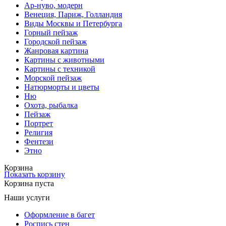
Ар-нуво, модерн
Венеция, Париж, Голландия
Виды Москвы и Петербурга
Горный пейзаж
Городской пейзаж
Жанровая картина
Картины с животными
Картины с техникой
Морской пейзаж
Натюрморты и цветы
Ню
Охота, рыбалка
Пейзаж
Портрет
Религия
Фентези
Этно
Корзина
Показать корзину
Корзина пуста
Наши услуги
Оформление в багет
Роспись стен