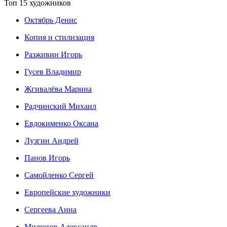
Топ 15 художников
Октябрь Денис
Копия и стилизация
Разживин Игорь
Гусев Владимир
Жгивалёва Марина
Радчинский Михаил
Евдокименко Оксана
Лузгин Андрей
Панов Игорь
Сaмoйленко Сергей
Европейские художники
Сергеева Анна
Милюков Александр