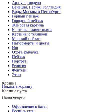
Ар-нуво, модерн
Венеция, Париж, Голландия
Виды Москвы и Петербурга
Горный пейзаж
Городской пейзаж
Жанровая картина
Картины с животными
Картины с техникой
Морской пейзаж
Натюрморты и цветы
Ню
Охота, рыбалка
Пейзаж
Портрет
Религия
Фентези
Этно
Корзина
Показать корзину
Корзина пуста
Наши услуги
Оформление в багет
Роспись стен