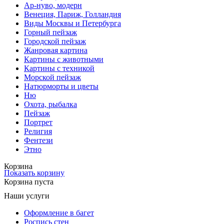
Ар-нуво, модерн
Венеция, Париж, Голландия
Виды Москвы и Петербурга
Горный пейзаж
Городской пейзаж
Жанровая картина
Картины с животными
Картины с техникой
Морской пейзаж
Натюрморты и цветы
Ню
Охота, рыбалка
Пейзаж
Портрет
Религия
Фентези
Этно
Корзина
Показать корзину
Корзина пуста
Наши услуги
Оформление в багет
Роспись стен