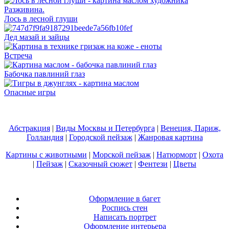
Лось в лесной глуши
Дед мазай и зайцы
Встреча
Бабочка павлиний глаз
Опасные игры
Абстракция
|
Виды Москвы и Петербурга
|
Венеция, Париж,
Голландия
|
Городской пейзаж
|
Жанровая картина
Картины с животными
|
Морской пейзаж
|
Натюрморт
|
Охота
|
Пейзаж
|
Сказочный сюжет
|
Фентези
|
Цветы
Оформление в багет
Роспись стен
Написать портрет
Оформление интерьера