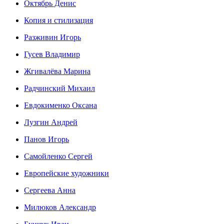
Октябрь Денис
Копия и стилизация
Разживин Игорь
Гусев Владимир
Жгивалёва Марина
Радчинский Михаил
Евдокименко Оксана
Лузгин Андрей
Панов Игорь
Сaмoйленко Сергей
Европейские художники
Сергеева Анна
Милюков Александр