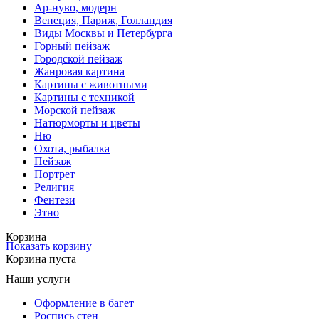
Ар-нуво, модерн
Венеция, Париж, Голландия
Виды Москвы и Петербурга
Горный пейзаж
Городской пейзаж
Жанровая картина
Картины с животными
Картины с техникой
Морской пейзаж
Натюрморты и цветы
Ню
Охота, рыбалка
Пейзаж
Портрет
Религия
Фентези
Этно
Корзина
Показать корзину
Корзина пуста
Наши услуги
Оформление в багет
Роспись стен