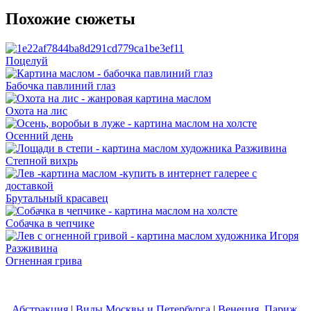
Похожие сюжеты
Поцелуй
Бабочка павлиний глаз
Охота на лис
Осенний день
Степной вихрь
Брутальный красавец
Собачка в чепчике
Огненная грива
Абстракция
|
Виды Москвы и Петербурга
|
Венеция, Париж,