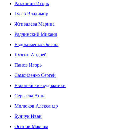
Разживин Игорь
Гусев Владимир
Жгивалёва Марина
Радчинский Михаил
Евдокименко Оксана
Лузгин Андрей
Панов Игорь
Сaмoйленко Сергей
Европейские художники
Сергеева Анна
Милюков Александр
Бунчук Иван
Осипoв Максим