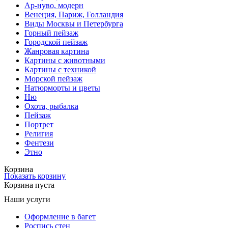
Ар-нуво, модерн
Венеция, Париж, Голландия
Виды Москвы и Петербурга
Горный пейзаж
Городской пейзаж
Жанровая картина
Картины с животными
Картины с техникой
Морской пейзаж
Натюрморты и цветы
Ню
Охота, рыбалка
Пейзаж
Портрет
Религия
Фентези
Этно
Корзина
Показать корзину
Корзина пуста
Наши услуги
Оформление в багет
Роспись стен