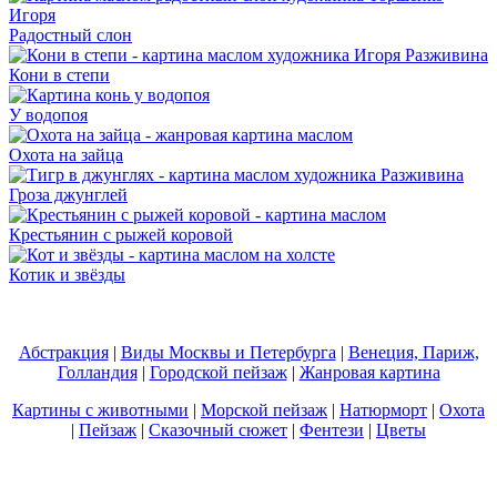
Радостный слон
Кони в степи
У водопоя
Охота на зайца
Гроза джунглей
Крестьянин с рыжей коровой
Котик и звёзды
Абстракция
|
Виды Москвы и Петербурга
|
Венеция, Париж,
Голландия
|
Городской пейзаж
|
Жанровая картина
Картины с животными
|
Морской пейзаж
|
Натюрморт
|
Охота
|
Пейзаж
|
Сказочный сюжет
|
Фентези
|
Цветы