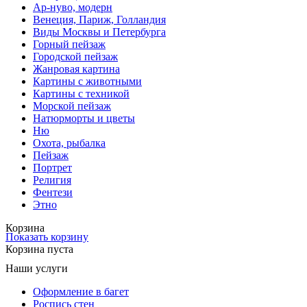
Ар-нуво, модерн
Венеция, Париж, Голландия
Виды Москвы и Петербурга
Горный пейзаж
Городской пейзаж
Жанровая картина
Картины с животными
Картины с техникой
Морской пейзаж
Натюрморты и цветы
Ню
Охота, рыбалка
Пейзаж
Портрет
Религия
Фентези
Этно
Корзина
Показать корзину
Корзина пуста
Наши услуги
Оформление в багет
Роспись стен