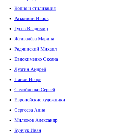
Копия и стилизация
Разживин Игорь
Гусев Владимир
Жгивалёва Марина
Радчинский Михаил
Евдокименко Оксана
Лузгин Андрей
Панов Игорь
Сaмoйленко Сергей
Европейские художники
Сергеева Анна
Милюков Александр
Бунчук Иван