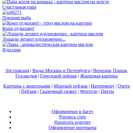
Счастливая пара
Поющая рыба
Кони отдыхают
Лошади летают вдохновенно...
Идиллия
Абстракция
|
Виды Москвы и Петербурга
|
Венеция, Париж,
Голландия
|
Городской пейзаж
|
Жанровая картина
Картины с животными
|
Морской пейзаж
|
Натюрморт
|
Охота
|
Пейзаж
|
Сказочный сюжет
|
Фентези
|
Цветы
Оформление в багет
Роспись стен
Написать портрет
Оформление интерьера