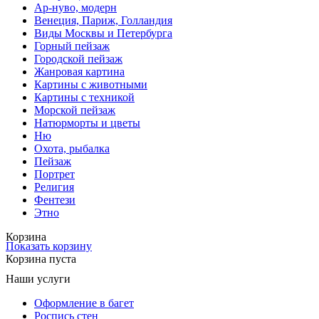
Ар-нуво, модерн
Венеция, Париж, Голландия
Виды Москвы и Петербурга
Горный пейзаж
Городской пейзаж
Жанровая картина
Картины с животными
Картины с техникой
Морской пейзаж
Натюрморты и цветы
Ню
Охота, рыбалка
Пейзаж
Портрет
Религия
Фентези
Этно
Корзина
Показать корзину
Корзина пуста
Наши услуги
Оформление в багет
Роспись стен