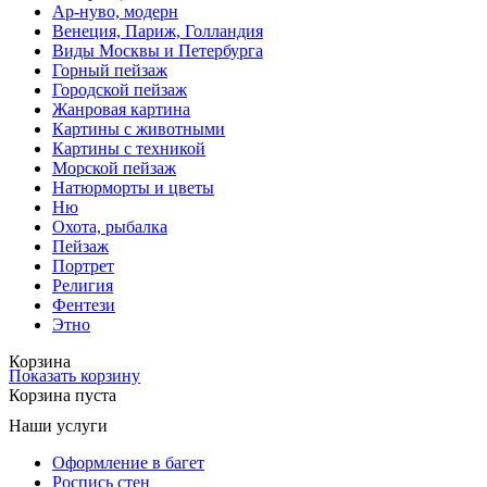
Ар-нуво, модерн
Венеция, Париж, Голландия
Виды Москвы и Петербурга
Горный пейзаж
Городской пейзаж
Жанровая картина
Картины с животными
Картины с техникой
Морской пейзаж
Натюрморты и цветы
Ню
Охота, рыбалка
Пейзаж
Портрет
Религия
Фентези
Этно
Корзина
Показать корзину
Корзина пуста
Наши услуги
Оформление в багет
Роспись стен