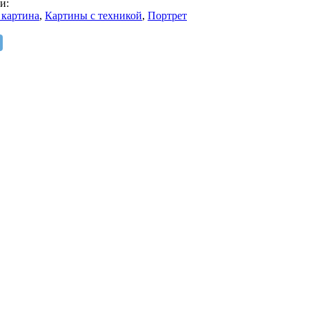
и:
 картина
,
Картины с техникой
,
Портрет