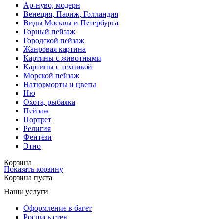
Ар-нуво, модерн
Венеция, Париж, Голландия
Виды Москвы и Петербурга
Горный пейзаж
Городской пейзаж
Жанровая картина
Картины с животными
Картины с техникой
Морской пейзаж
Натюрморты и цветы
Ню
Охота, рыбалка
Пейзаж
Портрет
Религия
Фентези
Этно
Корзина
Показать корзину
Корзина пуста
Наши услуги
Оформление в багет
Роспись стен