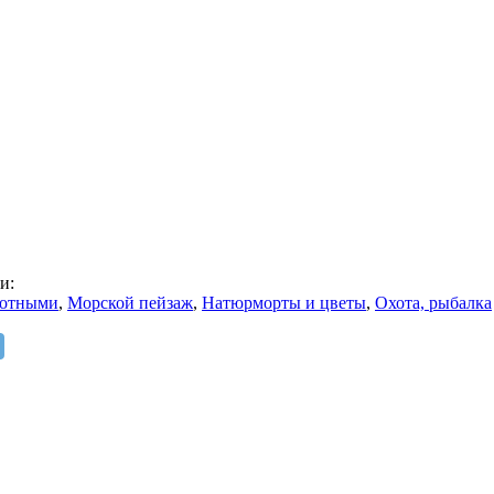
и:
вотными
,
Морской пейзаж
,
Натюрморты и цветы
,
Охота, рыбалка