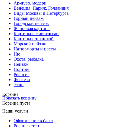
Ар-нуво, модерн
Венеция, Париж, Голландия
Виды Москвы и Петербурга
Горный пейзаж
Городской пейзаж
Жанровая картина
Картины с животными
Картины с техникой
Морской пейзаж
Натюрморты и цветы
Ню
Охота, рыбалка
Пейзаж
Портрет
Религия
Фентези
Этно
Корзина
Показать корзину
Корзина пуста
Наши услуги
Оформление в багет
Роспись стен