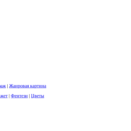
заж
|
Жанровая картина
южет
|
Фентези
|
Цветы