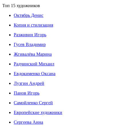
Топ 15 художников
Октябрь Денис
Копия и стилизация
Разживин Игорь
Гусев Владимир
Жгивалёва Марина
Радчинский Михаил
Евдокименко Оксана
Лузгин Андрей
Панов Игорь
Сaмoйленко Сергей
Европейские художники
Сергеева Анна