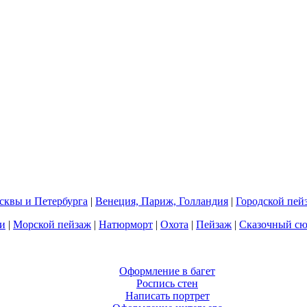
квы и Петербурга
|
Венеция, Париж, Голландия
|
Городской пей
и
|
Морской пейзаж
|
Натюрморт
|
Охота
|
Пейзаж
|
Сказочный с
Оформление в багет
Роспись стен
Написать портрет