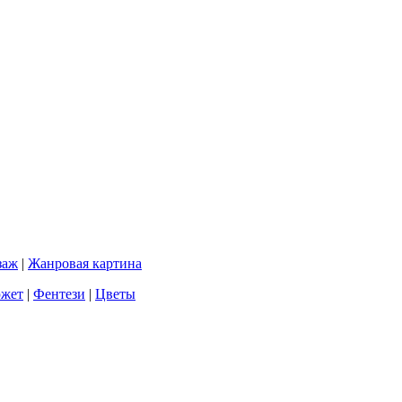
заж
|
Жанровая картина
южет
|
Фентези
|
Цветы