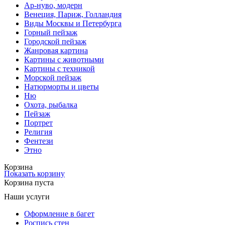
Ар-нуво, модерн
Венеция, Париж, Голландия
Виды Москвы и Петербурга
Горный пейзаж
Городской пейзаж
Жанровая картина
Картины с животными
Картины с техникой
Морской пейзаж
Натюрморты и цветы
Ню
Охота, рыбалка
Пейзаж
Портрет
Религия
Фентези
Этно
Корзина
Показать корзину
Корзина пуста
Наши услуги
Оформление в багет
Роспись стен