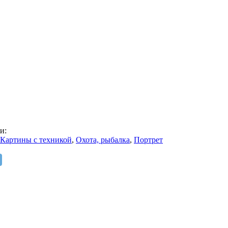
и:
Картины с техникой
,
Охота, рыбалка
,
Портрет