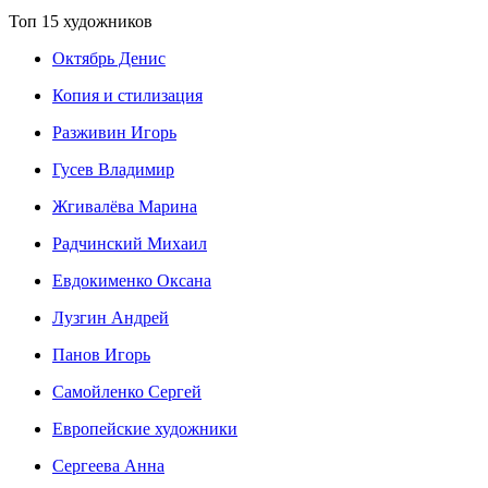
Топ 15 художников
Октябрь Денис
Копия и стилизация
Разживин Игорь
Гусев Владимир
Жгивалёва Марина
Радчинский Михаил
Евдокименко Оксана
Лузгин Андрей
Панов Игорь
Сaмoйленко Сергей
Европейские художники
Сергеева Анна