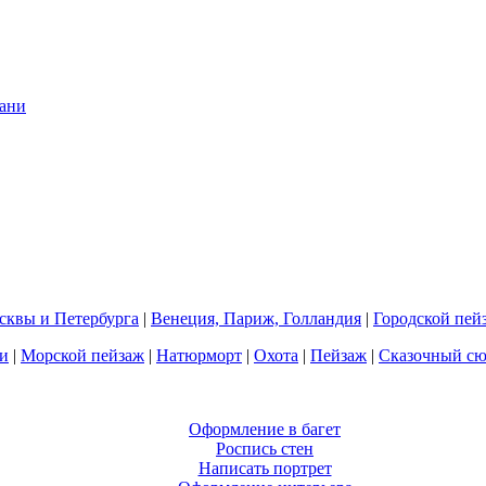
квы и Петербурга
|
Венеция, Париж, Голландия
|
Городской пей
и
|
Морской пейзаж
|
Натюрморт
|
Охота
|
Пейзаж
|
Сказочный с
Оформление в багет
Роспись стен
Написать портрет