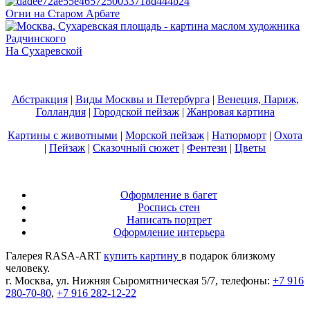
Огни на Старом Арбате
На Сухаревской
Абстракция
|
Виды Москвы и Петербурга
|
Венеция, Париж,
Голландия
|
Городской пейзаж
|
Жанровая картина
Картины с животными
|
Морской пейзаж
|
Натюрморт
|
Охота
|
Пейзаж
|
Сказочный сюжет
|
Фентези
|
Цветы
Оформление в багет
Роспись стен
Написать портрет
Оформление интерьера
Галерея RASA-ART
купить картину
в подарок близкому
человеку.
г. Москва, ул. Нижняя Сыромятническая 5/7, телефоны:
+7 916
280-70-80
,
+7 916 282-12-22