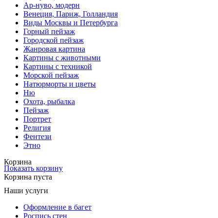
Ар-нуво, модерн
Венеция, Париж, Голландия
Виды Москвы и Петербурга
Горный пейзаж
Городской пейзаж
Жанровая картина
Картины с животными
Картины с техникой
Морской пейзаж
Натюрморты и цветы
Ню
Охота, рыбалка
Пейзаж
Портрет
Религия
Фентези
Этно
Корзина
Показать корзину
Корзина пуста
Наши услуги
Оформление в багет
Роспись стен