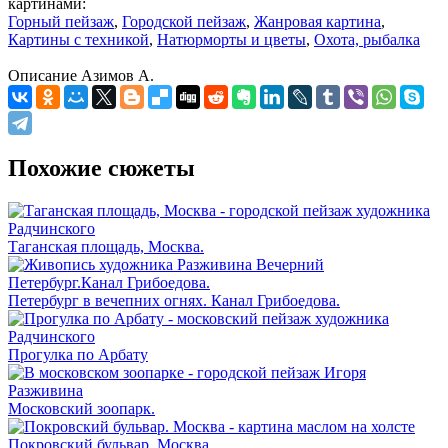
картинами:
Горный пейзаж
,
Городской пейзаж
,
Жанровая картина
,
Картины с техникой
,
Натюрморты и цветы
,
Охота, рыбалка
Описание
Азимов А.
Похожие сюжеты
Таганская площадь, Москва.
Петербург в вечепних огнях. Канал Грибоедова.
Прогулка по Арбату
Московский зоопарк.
Покровский бульвар. Москва