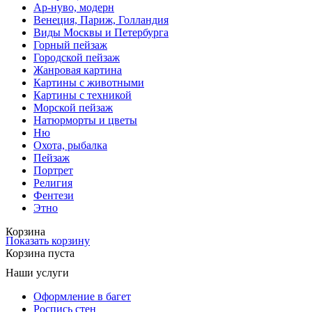
Ар-нуво, модерн
Венеция, Париж, Голландия
Виды Москвы и Петербурга
Горный пейзаж
Городской пейзаж
Жанровая картина
Картины с животными
Картины с техникой
Морской пейзаж
Натюрморты и цветы
Ню
Охота, рыбалка
Пейзаж
Портрет
Религия
Фентези
Этно
Корзина
Показать корзину
Корзина пуста
Наши услуги
Оформление в багет
Роспись стен