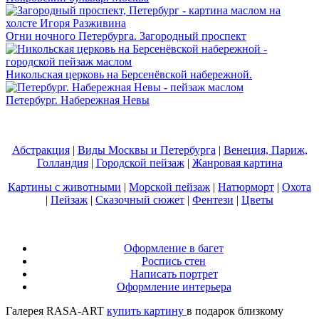
Огни ночного Петербурга. Загородный проспект
Никольская церковь на Берсенёвской набережной.
Петербург. Набережная Невы
Абстракция
|
Виды Москвы и Петербурга
|
Венеция, Париж,
Голландия
|
Городской пейзаж
|
Жанровая картина
Картины с животными
|
Морской пейзаж
|
Натюрморт
|
Охота
|
Пейзаж
|
Сказочный сюжет
|
Фентези
|
Цветы
Оформление в багет
Роспись стен
Написать портрет
Оформление интерьера
Галерея RASA-ART
купить картину
в подарок близкому