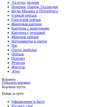
Ар-нуво, модерн
Венеция, Париж, Голландия
Виды Москвы и Петербурга
Горный пейзаж
Городской пейзаж
Жанровая картина
Картины с животными
Картины с техникой
Морской пейзаж
Натюрморты и цветы
Ню
Охота, рыбалка
Пейзаж
Портрет
Религия
Фентези
Этно
Корзина
Показать корзину
Корзина пуста
Наши услуги
Оформление в багет
Роспись стен