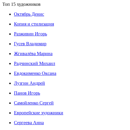
Топ 15 художников
Октябрь Денис
Копия и стилизация
Разживин Игорь
Гусев Владимир
Жгивалёва Марина
Радчинский Михаил
Евдокименко Оксана
Лузгин Андрей
Панов Игорь
Сaмoйленко Сергей
Европейские художники
Сергеева Анна