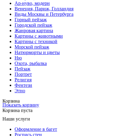
Ар-нуво, модерн
Венеция, Париж, Голландия
Виды Москвы и Петербурга
Горный пейзаж
Городской пейзаж
Жанровая картина
Картины с животными
Картины с техникой
Морской пейзаж
Натюрморты и цветы
Ню
Охота, рыбалка
Пейзаж
Портрет
Религия
Фентези
Этно
Корзина
Показать корзину
Корзина пуста
Наши услуги
Оформление в багет
Роспись стен