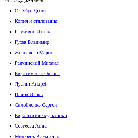
Топ 15 художников
Октябрь Денис
Копия и стилизация
Разживин Игорь
Гусев Владимир
Жгивалёва Марина
Радчинский Михаил
Евдокименко Оксана
Лузгин Андрей
Панов Игорь
Сaмoйленко Сергей
Европейские художники
Сергеева Анна
Милюков Александр