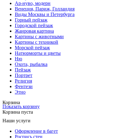
Ар-нуво, модерн
Венеция, Париж, Голландия
Виды Москвы и Петербурга
Горный пейзаж
Городской пейзаж
Жанровая картина
Картины с животными
Картины с техникой
Морской пейзаж
Натюрморты и цветы
Ню
Охота, рыбалка
Пейзаж
Портрет
Религия
Фентези
Этно
Корзина
Показать корзину
Корзина пуста
Наши услуги
Оформление в багет
Роспись стен