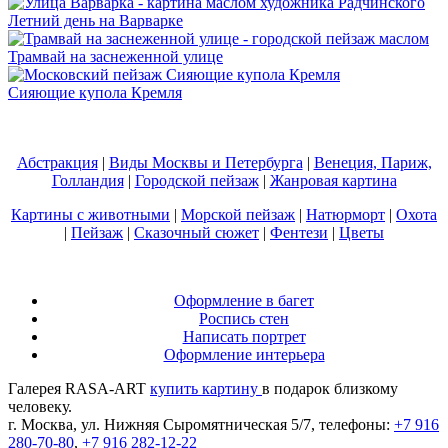
Летний день на Варварке
Трамвай на заснеженной улице
Сияющие купола Кремля
Абстракция
|
Виды Москвы и Петербурга
|
Венеция, Париж,
Голландия
|
Городской пейзаж
|
Жанровая картина
Картины с животными
|
Морской пейзаж
|
Натюрморт
|
Охота
|
Пейзаж
|
Сказочный сюжет
|
Фентези
|
Цветы
Оформление в багет
Роспись стен
Написать портрет
Оформление интерьера
Галерея RASA-ART
купить картину
в подарок близкому
человеку.
г. Москва, ул. Нижняя Сыромятническая 5/7, телефоны:
+7 916
280-70-80
,
+7 916 282-12-22