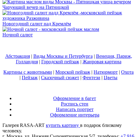
Чарующий вечер на Пятницкой
Новогодний салют над Кремлём
Ночной салют
Абстракция
|
Виды Москвы и Петербурга
|
Венеция, Париж,
Голландия
|
Городской пейзаж
|
Жанровая картина
Картины с животными
|
Морской пейзаж
|
Натюрморт
|
Охота
|
Пейзаж
|
Сказочный сюжет
|
Фентези
|
Цветы
Оформление в багет
Роспись стен
Написать портрет
Оформление интерьера
Галерея RASA-ART
купить картину
в подарок близкому
человеку.
г. Москва, ул. Нижняя Сыромятническая 5/7, телефоны:
+7 916