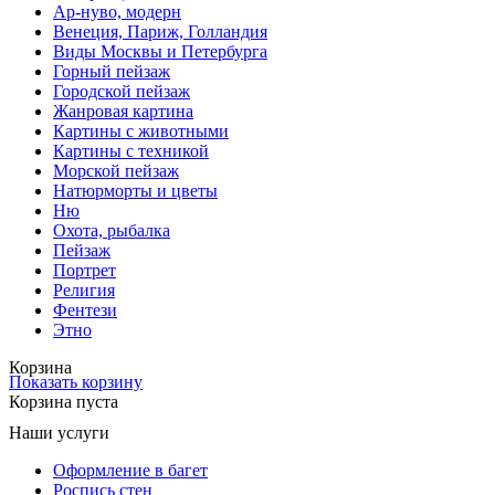
Ар-нуво, модерн
Венеция, Париж, Голландия
Виды Москвы и Петербурга
Горный пейзаж
Городской пейзаж
Жанровая картина
Картины с животными
Картины с техникой
Морской пейзаж
Натюрморты и цветы
Ню
Охота, рыбалка
Пейзаж
Портрет
Религия
Фентези
Этно
Корзина
Показать корзину
Корзина пуста
Наши услуги
Оформление в багет
Роспись стен