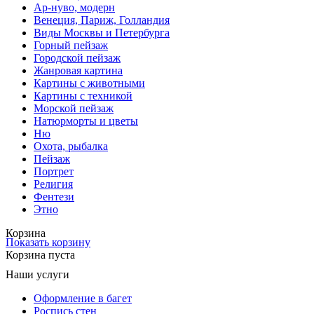
Ар-нуво, модерн
Венеция, Париж, Голландия
Виды Москвы и Петербурга
Горный пейзаж
Городской пейзаж
Жанровая картина
Картины с животными
Картины с техникой
Морской пейзаж
Натюрморты и цветы
Ню
Охота, рыбалка
Пейзаж
Портрет
Религия
Фентези
Этно
Корзина
Показать корзину
Корзина пуста
Наши услуги
Оформление в багет
Роспись стен