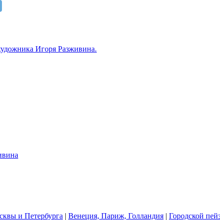
квы и Петербурга
|
Венеция, Париж, Голландия
|
Городской пей