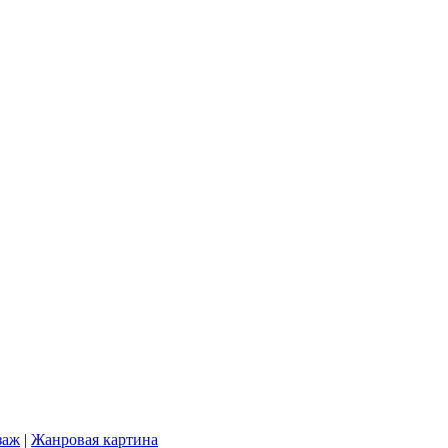
заж
|
Жанровая картина