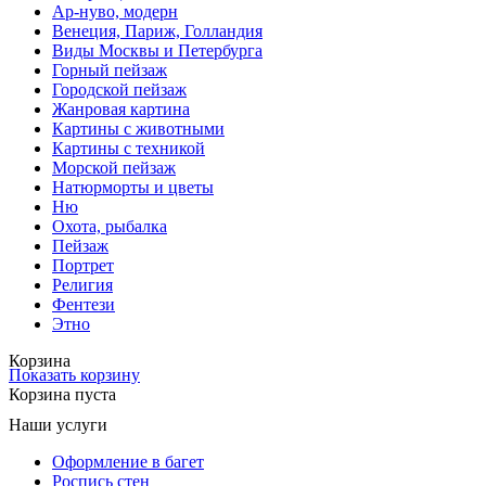
Ар-нуво, модерн
Венеция, Париж, Голландия
Виды Москвы и Петербурга
Горный пейзаж
Городской пейзаж
Жанровая картина
Картины с животными
Картины с техникой
Морской пейзаж
Натюрморты и цветы
Ню
Охота, рыбалка
Пейзаж
Портрет
Религия
Фентези
Этно
Корзина
Показать корзину
Корзина пуста
Наши услуги
Оформление в багет
Роспись стен