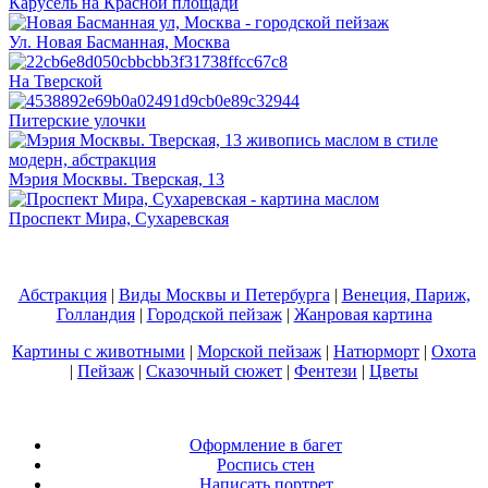
Карусель на Красной площади
Ул. Новая Басманная, Москва
На Тверской
Питерские улочки
Мэрия Москвы. Тверская, 13
Проспект Мира, Сухаревская
Абстракция
|
Виды Москвы и Петербурга
|
Венеция, Париж,
Голландия
|
Городской пейзаж
|
Жанровая картина
Картины с животными
|
Морской пейзаж
|
Натюрморт
|
Охота
|
Пейзаж
|
Сказочный сюжет
|
Фентези
|
Цветы
Оформление в багет
Роспись стен
Написать портрет