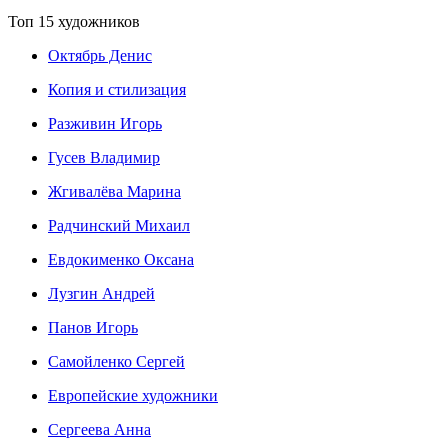
Топ 15 художников
Октябрь Денис
Копия и стилизация
Разживин Игорь
Гусев Владимир
Жгивалёва Марина
Радчинский Михаил
Евдокименко Оксана
Лузгин Андрей
Панов Игорь
Сaмoйленко Сергей
Европейские художники
Сергеева Анна