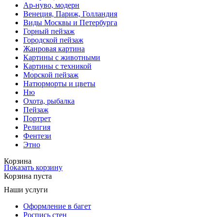
Ар-нуво, модерн
Венеция, Париж, Голландия
Виды Москвы и Петербурга
Горный пейзаж
Городской пейзаж
Жанровая картина
Картины с животными
Картины с техникой
Морской пейзаж
Натюрморты и цветы
Ню
Охота, рыбалка
Пейзаж
Портрет
Религия
Фентези
Этно
Корзина
Показать корзину
Корзина пуста
Наши услуги
Оформление в багет
Роспись стен