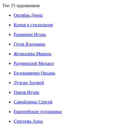
Топ 15 художников
Октябрь Денис
Копия и стилизация
Разживин Игорь
Гусев Владимир
Жгивалёва Марина
Радчинский Михаил
Евдокименко Оксана
Лузгин Андрей
Панов Игорь
Сaмoйленко Сергей
Европейские художники
Сергеева Анна