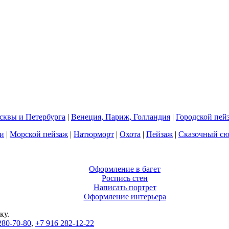
квы и Петербурга
|
Венеция, Париж, Голландия
|
Городской пей
и
|
Морской пейзаж
|
Натюрморт
|
Охота
|
Пейзаж
|
Сказочный с
Оформление в багет
Роспись стен
Написать портрет
Оформление интерьера
ку.
280-70-80
,
+7 916 282-12-22