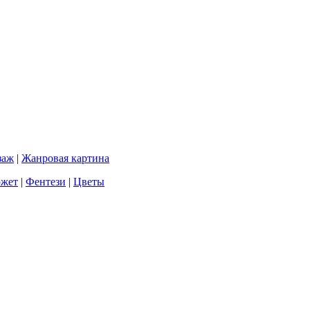
заж
|
Жанровая картина
южет
|
Фентези
|
Цветы