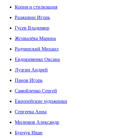
Копия и стилизация
Разживин Игорь
Гусев Владимир
Жгивалёва Марина
Радчинский Михаил
Евдокименко Оксана
Лузгин Андрей
Панов Игорь
Сaмoйленко Сергей
Европейские художники
Сергеева Анна
Милюков Александр
Бунчук Иван