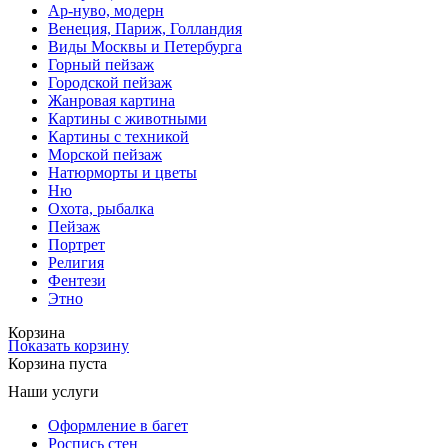
Ар-нуво, модерн
Венеция, Париж, Голландия
Виды Москвы и Петербурга
Горный пейзаж
Городской пейзаж
Жанровая картина
Картины с животными
Картины с техникой
Морской пейзаж
Натюрморты и цветы
Ню
Охота, рыбалка
Пейзаж
Портрет
Религия
Фентези
Этно
Корзина
Показать корзину
Корзина пуста
Наши услуги
Оформление в багет
Роспись стен