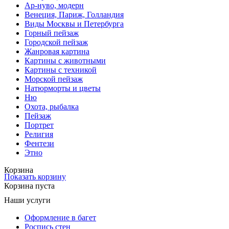
Ар-нуво, модерн
Венеция, Париж, Голландия
Виды Москвы и Петербурга
Горный пейзаж
Городской пейзаж
Жанровая картина
Картины с животными
Картины с техникой
Морской пейзаж
Натюрморты и цветы
Ню
Охота, рыбалка
Пейзаж
Портрет
Религия
Фентези
Этно
Корзина
Показать корзину
Корзина пуста
Наши услуги
Оформление в багет
Роспись стен