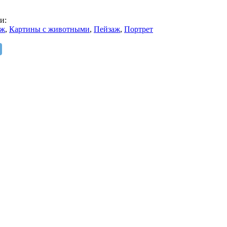
и:
аж
,
Картины с животными
,
Пейзаж
,
Портрет